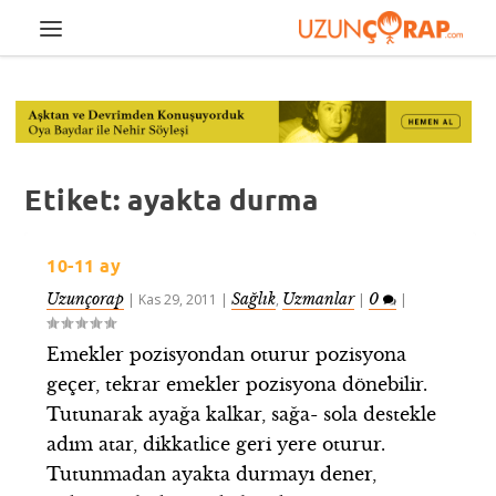
Etiket:
ayakta durma
10-11 ay
Uzunçorap
Sağlık
Uzmanlar
0
|
Kas 29, 2011
|
,
|
|
Emekler pozisyondan oturur pozisyona
geçer, tekrar emekler pozisyona dönebilir.
Tutunarak ayağa kalkar, sağa- sola destekle
adım atar, dikkatlice geri yere oturur.
Tutunmadan ayakta durmayı dener,