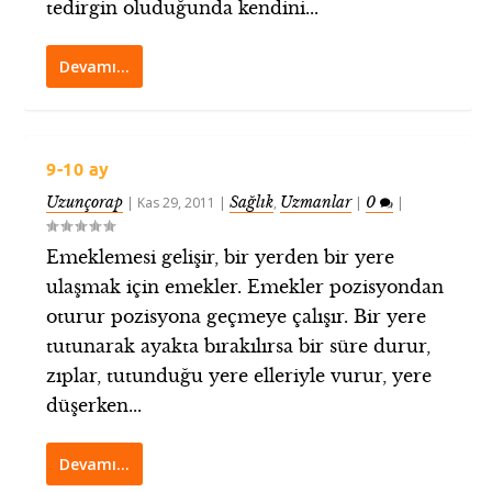
tedirgin oluduğunda kendini...
Devamı…
9-10 ay
Uzunçorap
Sağlık
Uzmanlar
0
|
Kas 29, 2011
|
,
|
|
Emeklemesi gelişir, bir yerden bir yere
ulaşmak için emekler. Emekler pozisyondan
oturur pozisyona geçmeye çalışır. Bir yere
tutunarak ayakta bırakılırsa bir süre durur,
zıplar, tutunduğu yere elleriyle vurur, yere
düşerken...
Devamı…