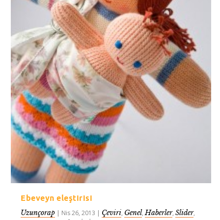
Ebeveyn eleştirisi
Uzunçorap
Çeviri
Genel
Haberler
Slider
|
Nis 26, 2013
|
,
,
,
,