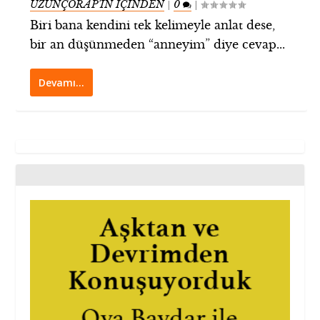
UZUNÇORAP’IN İÇİNDEN
0
|
|
Biri bana kendini tek kelimeyle anlat dese,
bir an düşünmeden “anneyim” diye cevap...
Devamı…