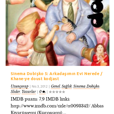
Sinema Dobişko 5: Arkadaşımın Evi Nerede /
Khane-ye doust kodjast
Uzunçorap
Genel
Sağlık
Sinema Dobişko
|
Nis 3, 2012
|
,
,
,
Slider
Yazarlar
0
,
|
|
IMDB puanı: 7,9 IMDB linki:
http://www.imdb.com/title/tt0093342/ Abbas
Kiyarüstemi (Kiarostami),...