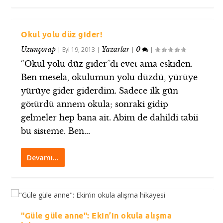
Okul yolu düz gider!
Uzunçorap
Yazarlar
0
|
Eyl 19, 2013
|
|
|
“Okul yolu düz gider”di evet ama eskiden.
Ben mesela, okulumun yolu düzdü, yürüye
yürüye gider giderdim. Sadece ilk gün
götürdü annem okula; sonraki gidip
gelmeler hep bana ait. Abim de dahildi tabii
bu sisteme. Ben...
Devamı…
"Güle güle anne": Ekin’in okula alışma