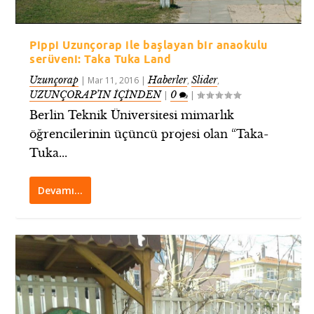
Pippi Uzunçorap ile başlayan bir anaokulu
serüveni: Taka Tuka Land
Uzunçorap
Haberler
Slider
|
Mar 11, 2016
|
,
,
UZUNÇORAP’IN İÇİNDEN
0
|
|
Berlin Teknik Üniversitesi mimarlık
öğrencilerinin üçüncü projesi olan “Taka-
Tuka...
Devamı…