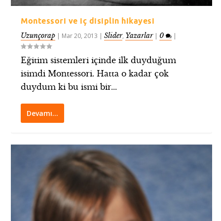
Montessori ve iç disiplin hikayesi
Uzunçorap
Slider
Yazarlar
0
|
Mar 20, 2013
|
,
|
|
Eğitim sistemleri içinde ilk duyduğum
isimdi Montessori. Hatta o kadar çok
duydum ki bu ismi bir...
Devamı…