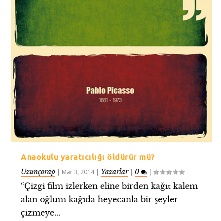
Anaokulu yaratıcılığı öldürür mü?
Uzunçorap
Yazarlar
0
|
Mar 3, 2014
|
|
|
“Çizgi film izlerken eline birden kağıt kalem
alan oğlum kağıda heyecanla bir şeyler
çizmeye...