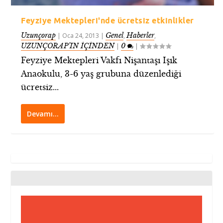
Feyziye Mektepleri'nde ücretsiz etkinlikler
Uzunçorap
Genel
Haberler
|
Oca 24, 2013
|
,
,
UZUNÇORAP’IN İÇİNDEN
0
|
|
Feyziye Mektepleri Vakfı Nişantaşı Işık
Anaokulu, 3-6 yaş grubuna düzenlediği
ücretsiz...
Devamı…