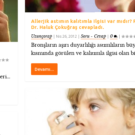
Allerjik astımın kalıtımla ilgisi var mıdır? 
Dr. Haluk Çokuğraş cevapladı.
Uzunçorap
Soru - Cevap
0
|
Nis 26, 2012
|
|
|
Bronşların aşırı duyarlılığı astımlıların bü
kısmında görülen ve kalıtımla ilgisi olan bir
Devamı…
ri...