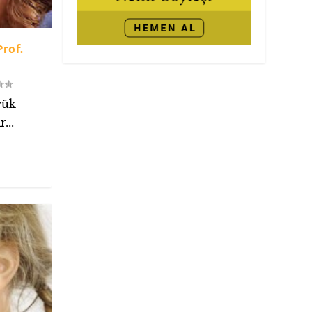
Prof.
yük
...