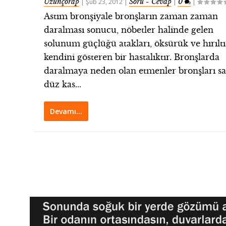
Uzunçorap
Soru - Cevap
0
|
Şub 23, 2012
|
|
|
Astım bronşiyale bronşların zaman zaman
daralması sonucu, nöbetler halinde gelen
solunum güçlüğü atakları, öksürük ve hırıltı 
kendini gösteren bir hastalıktır. Bronşlarda
daralmaya neden olan etmenler bronşları s
düz kas...
Devamı…