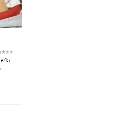
 eski
n