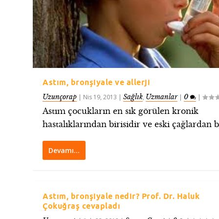
Astım, bronşiyale ve allerji
Uzunçorap
Sağlık
Uzmanlar
0
|
Nis 19, 2013
|
,
|
|
Astım çocukların en sık görülen kronik
hastalıklarından birisidir ve eski çağlardan be
Devamı…
Astım, bronşiyale nedir? Prof. Dr. Haluk
Çokuğraş cevapladı