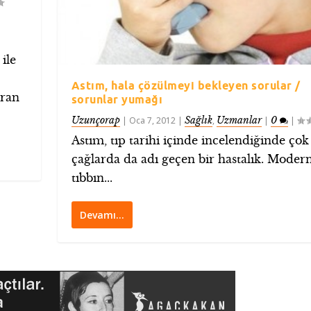
ile
Astım, hala çözülmeyi bekleyen sorular /
aran
sorunlar yumağı
Uzunçorap
Sağlık
Uzmanlar
0
|
Oca 7, 2012
|
,
|
|
Astım, tıp tarihi içinde incelendiğinde çok
çağlarda da adı geçen bir hastalık. Moder
tıbbın...
Devamı…