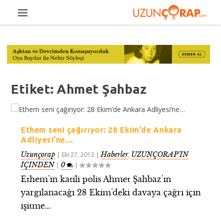
Etiket:
Ahmet Şahbaz
Ethem seni çağırıyor: 28 Ekim’de Ankara
Adliyesi’ne…
Uzunçorap
Haberler
UZUNÇORAP’IN
|
Eki 27, 2013
|
,
İÇİNDEN
0
|
|
Ethem’in katili polis Ahmet Şahbaz’ın
yargılanacağı 28 Ekim’deki davaya çağrı için
işitme...