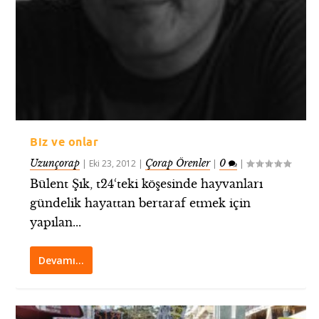
Biz ve onlar
Uzunçorap
Çorap Örenler
0
|
Eki 23, 2012
|
|
|
Bülent Şık, t24‘teki köşesinde hayvanları
gündelik hayattan bertaraf etmek için
yapılan...
Devamı…