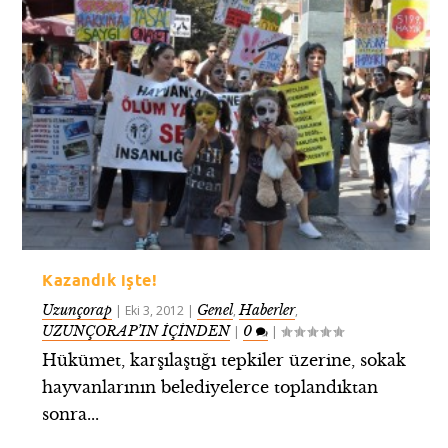
Kazandık işte!
Uzunçorap
Genel
Haberler
|
Eki 3, 2012
|
,
,
UZUNÇORAP’IN İÇİNDEN
0
|
|
Hükümet, karşılaştığı tepkiler üzerine, sokak
hayvanlarının belediyelerce toplandıktan
sonra...