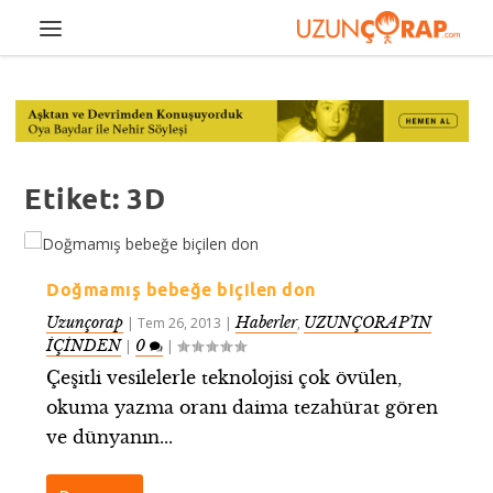
Etiket:
3D
Doğmamış bebeğe biçilen don
Uzunçorap
Haberler
UZUNÇORAP’IN
|
Tem 26, 2013
|
,
İÇİNDEN
0
|
|
Çeşitli vesilelerle teknolojisi çok övülen,
okuma yazma oranı daima tezahürat gören
ve dünyanın...